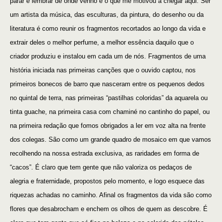
parar e lembrar de onde venho e o que me motivou a chegar aqui.
Ser
um artista da música, das esculturas, da pintura,
do desenho
ou
da
literatura é como reunir os
fragmentos
recortados ao longo
da vida
e
extrair deles o melhor perfume, a melhor essência daquilo que o
criador produziu e instalou em cada um de nós.
Fragmentos de uma
história iniciada nas primeiras canções que o ouvido captou, nos
primeiros bonecos de barro que nasceram entre os pequenos dedos
no quintal de terra, nas primeiras “pastilhas coloridas” da aquarela ou
tinta guache, na primeira casa com chaminé no cantinho do papel, ou
na primeira redação que fomos obrigados a ler em voz alta na frente
dos colegas. São
como um grande quadro de mosaico em que vamos
recolhendo na
nossa
estrada
exclusiva, as
raridades em forma de
“cacos”. É claro que tem gente que não valoriza os pedaços de
alegria e fraternidade, propostos pelo momento, e logo esquece das
riquezas achadas no caminho.
Afinal o
s fragmentos da vida são como
flores que desabrocham e enchem os olhos de quem as descobre. É