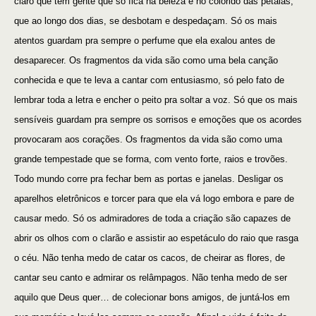
claro que tem gente que só
fica
na beleza e no colorido das pétalas,
que ao longo dos dias, se desbota
m
e despe
daç
a
m
.
S
ó os mais
atentos guardam pra sempre o perfume que ela exalou antes de
desaparecer. Os fragmentos da vida são como uma bela canção
conhecida e que te leva a cantar com entusiasmo, só pelo fato de
lembrar toda a letra e encher o peito pra soltar a voz. Só que os mais
sensíveis guardam pra sempre os sorrisos e emoções que os acordes
provocaram aos corações.
Os fragmentos da vida são como uma
grande tempestade que se forma, com vento forte, raios e trovões.
Todo mundo corre pra fechar bem as portas e janelas. Desligar os
aparelhos eletrônicos e torcer para que ela vá logo embora e pare de
causar medo. Só os admiradores de toda a criação são capazes de
abrir os olhos com o clarão e assistir ao espetáculo do raio que rasga
o céu.
Não tenha medo de catar os cacos, de cheirar as flores, de
cantar seu canto e admirar os relâmpagos. Não tenha medo de ser
aquilo que Deus quer… de colecionar bons amigos, de juntá-los em