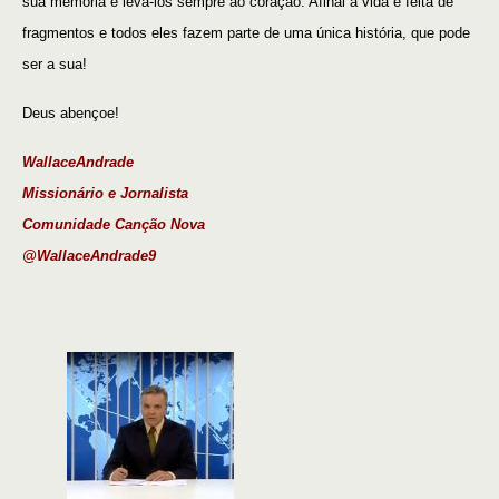
sua memória e levá-los sempre ao coração. Afinal a vida é feita de
fragmentos e todos eles fazem parte de uma única história, que pode
ser a sua!
Deus abençoe!
Wallace
A
ndrade
Missionário e Jornalista
Comunidade Canção Nova
@WallaceAndrade9