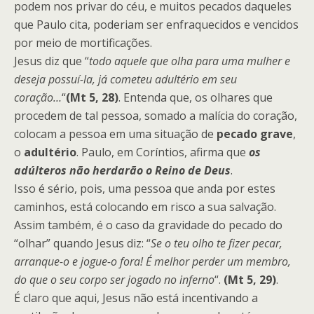
podem nos privar do céu, e muitos pecados daqueles
que Paulo cita, poderiam ser enfraquecidos e vencidos
por meio de mortificações.
Jesus diz que “
todo aquele que olha para uma mulher e
deseja possuí-la, já cometeu adultério em seu
coração…
“
(Mt 5, 28)
. Entenda que, os olhares que
procedem de tal pessoa, somado a malícia do coração,
colocam a pessoa em uma situação de
pecado grave
,
o
adultério
. Paulo, em Coríntios, afirma que
os
adúlteros não herdarão o Reino de Deus
.
Isso é sério, pois, uma pessoa que anda por estes
caminhos, está colocando em risco a sua salvação.
Assim também, é o caso da gravidade do pecado do
“olhar” quando Jesus diz: “
Se o teu olho te fizer pecar,
arranque-o e jogue-o fora! É melhor perder um membro,
do que o seu corpo ser jogado no inferno
“.
(Mt 5, 29)
.
É claro que aqui, Jesus não está incentivando a