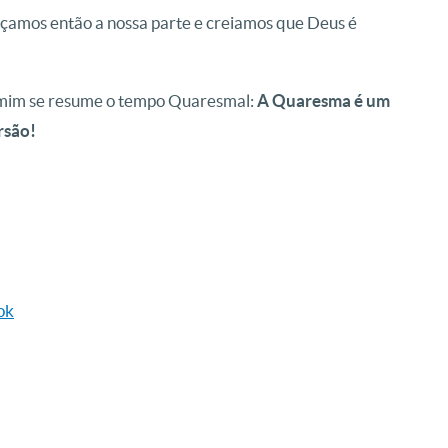
façamos então a nossa parte e creiamos que Deus é
a mim se resume o tempo Quaresmal:
A Quaresma é um
rsão!
ok