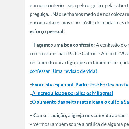
em nosso interior: seja pelo orgulho, pela sober
preguiça… Não tenhamos medo de nos colocarmo
encontrada termos o propósito de mudarmos de
esforço pessoal!
– Façamos uma boa confissão:
A confissão é o
como nos ensina o Padre Gabriele Amorth: “
A c
recomendo um artigo, que certamente lhe ajudar
confessar! Uma revisão de vida!
::
Exorcista espanhol, Padre José Fortea nos fa
::
A incredulidade paralisa os Milagres!
::
O aumento das seitas satânicas e o culto à S
– Como tradição, a igreja nos convida ao sacri
vivermos também sobre a prática de alguma pen