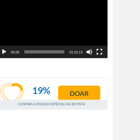
e
ídeo
00:00
01:02:13
19%
DOAR
AGOSTO
CONFIRA A EDIÇÃO ESPECIAL DA REVISTA