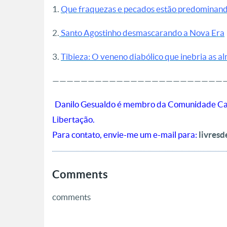
1.
Que fraquezas e pecados estão predominand
2.
Santo Agostinho desmascarando a Nova Era
3.
Tibieza: O veneno diabólico que inebria as a
————————————————————————
Danilo Gesualdo é membro da Comunidade Canç
Libertação.
Para contato, envie-me um e-mail para:
livres
Comments
comments