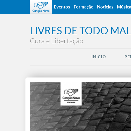
Eventos
Formação
Notícias
Músic
LIVRES DE TODO MAL
Cura e Libertação
INÍCIO
PE