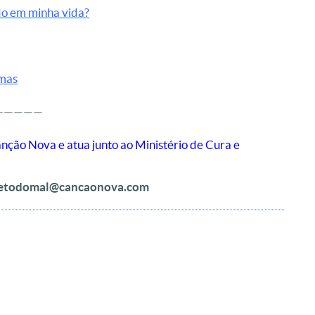
o em minha vida?
lmas
—————
ão Nova e atua junto ao Ministério de Cura e
detodomal@cancaonova.com