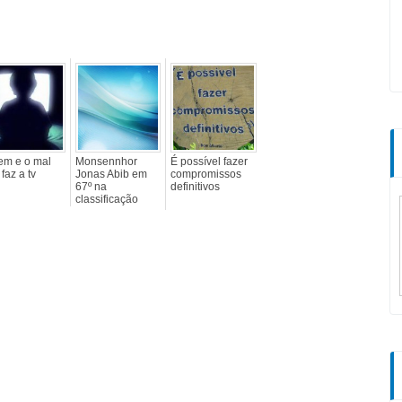
em e o mal
Monsennhor
É possível fazer
faz a tv
Jonas Abib em
compromissos
67º na
definitivos
classificação