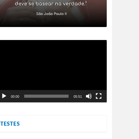
ocador
e
ídeo
00:00
05:51
TESTES