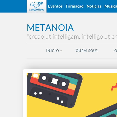
Eventos
Formação
Notícias
Músic
METANOIA
"credo ut intelligam, intelligo ut 
INÍCIO
QUEM SOU?
O