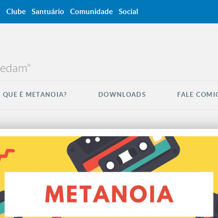
a
Clube
Santuário
Comunidade
Social
credam"
 QUE É METANOIA?
DOWNLOADS
FALE COMI