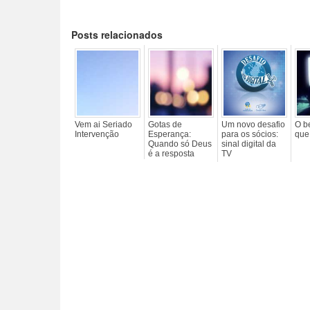
Posts relacionados
Vem ai Seriado
Gotas de
Um novo desafio
O b
Intervenção
Esperança:
para os sócios:
que 
Quando só Deus
sinal digital da
é a resposta
TV