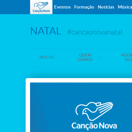
Eventos
Formação
Notícias
Músic
NATAL
#cancaonovanatal
QUEM
AGE
INÍCIO
SOMOS
20