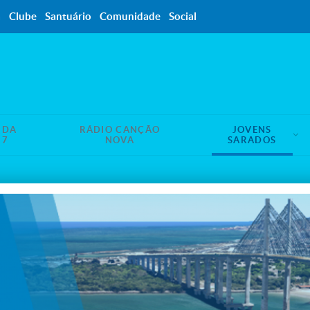
a
Clube
Santuário
Comunidade
Social
NDA
RÁDIO CANÇÃO
JOVENS
17
NOVA
SARADOS