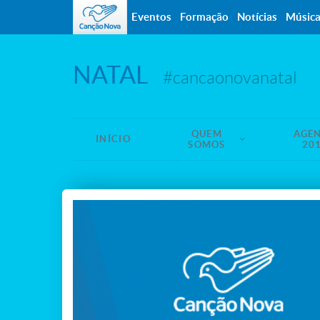
Eventos
Formação
Notícias
Músic
NATAL
#cancaonovanatal
QUEM
AGE
INÍCIO
SOMOS
20