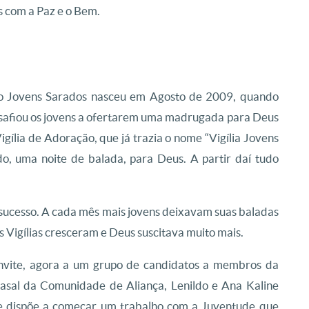
s com a Paz e o Bem.
 Jovens Sarados nasceu em Agosto de 2009, quando
safiou os jovens a ofertarem uma madrugada para Deus
gília de Adoração, que já trazia o nome “Vigília Jovens
o, uma noite de balada, para Deus. A partir daí tudo
m sucesso. A cada mês mais jovens deixavam suas baladas
 Vigílias cresceram e Deus suscitava muito mais.
nvite, agora a um grupo de candidatos a membros da
asal da Comunidade de Aliança, Lenildo e Ana Kaline
se dispõe a começar um trabalho com a Juventude que