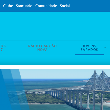
a
Clube
Santuário
Comunidade
Social
NDA
RÁDIO CANÇÃO
JOVENS
17
NOVA
SARADOS