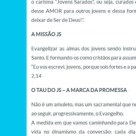
o carisma “Jovens Sarados”, ou seja, curados 
desse AMOR para outros jovens e dessa form
deixar de Ser de Deus!”.
A MISSÃO JS
Evangelizar as almas dos jovens sendo instr
Santo. E formando-os como cristãos para assu
“Eu vos escrevi, jovens, porque sois fortes e a 
2,14
O TAU DO JS – A MARCA DA PROMESSA
Não é um amuleto, mas um sacramental que no
ao seguir, progressivamente, o Evangelho.
A medida em que vamos caminhando para Deu
vida no dinamismo da conversão: cada di