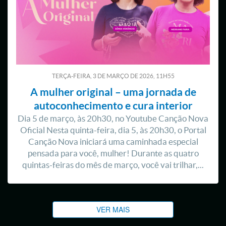
TERÇA-FEIRA, 3
DE
MARÇO
DE
2026, 11H55
A mulher original – uma jornada de
autoconhecimento e cura interior
Dia 5 de março, às 20h30, no Youtube Canção Nova
Oficial Nesta quinta-feira, dia 5, às 20h30, o Portal
Canção Nova iniciará uma caminhada especial
pensada para você, mulher! Durante as quatro
quintas-feiras do mês de março, você vai trilhar,...
VER MAIS