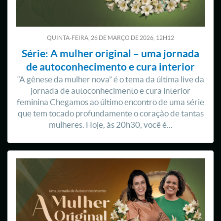
QUINTA-FEIRA, 26
DE
MARÇO
DE
2026, 12H12
Série: A mulher original – uma jornada
de autoconhecimento e cura interior
“A gênese da mulher nova” é o tema da última live da
jornada de autoconhecimento e cura interior
feminina Chegamos ao último encontro de uma série
que tem tocado profundamente o coração de tantas
mulheres. Hoje, às 20h30, você é...