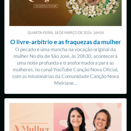
QUARTA-FEIRA, 18
DE
MARÇO
DE
2026, 16H24
O livre-arbítrio e as fraquezas da mulher
O pecado é uma mancha na vocação original da
mulher No dia de São José, às 20h30, acontecerá
uma noite profunda e transformadora para as
mulheres, no canal YouTube Canção Nova Oficial,
com as missionárias da Comunidade Canção Nova
Meiriane...