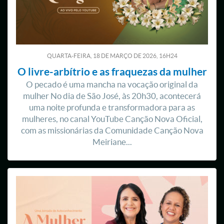
QUARTA-FEIRA, 18
DE
MARÇO
DE
2026, 16H24
O livre-arbítrio e as fraquezas da mulher
O pecado é uma mancha na vocação original da
mulher No dia de São José, às 20h30, acontecerá
uma noite profunda e transformadora para as
mulheres, no canal YouTube Canção Nova Oficial,
com as missionárias da Comunidade Canção Nova
Meiriane...