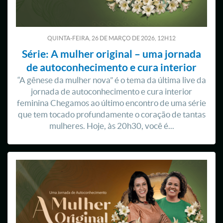
QUINTA-FEIRA, 26
DE
MARÇO
DE
2026, 12H12
Série: A mulher original – uma jornada
de autoconhecimento e cura interior
“A gênese da mulher nova” é o tema da última live da
jornada de autoconhecimento e cura interior
feminina Chegamos ao último encontro de uma série
que tem tocado profundamente o coração de tantas
mulheres. Hoje, às 20h30, você é...