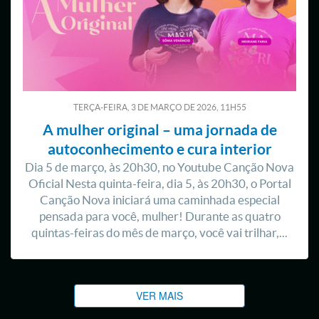
TERÇA-FEIRA, 3
DE
MARÇO
DE
2026, 11H55
A mulher original – uma jornada de
autoconhecimento e cura interior
Dia 5 de março, às 20h30, no Youtube Canção Nova
Oficial Nesta quinta-feira, dia 5, às 20h30, o Portal
Canção Nova iniciará uma caminhada especial
pensada para você, mulher! Durante as quatro
quintas-feiras do mês de março, você vai trilhar,...
VER MAIS