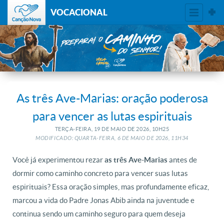
VOCACIONAL
As três Ave-Marias: oração poderosa
para vencer as lutas espirituais
TERÇA-FEIRA, 19
DE
MAIO
DE
2026, 10H25
MODIFICADO: QUARTA-FEIRA, 6
DE
MAIO
DE
2026, 11H34
Você já experimentou rezar
antes de
as três Ave-Marias
dormir como caminho concreto para vencer suas lutas
espirituais? Essa oração simples, mas profundamente eficaz,
marcou a vida do
Padre Jonas Abib
ainda na juventude e
continua sendo um caminho seguro para quem deseja