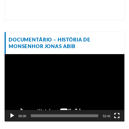
DOCUMENTÁRIO – HISTÓRIA DE
MONSENHOR JONAS ABIB
Tocador
de
vídeo
00:00
52:41