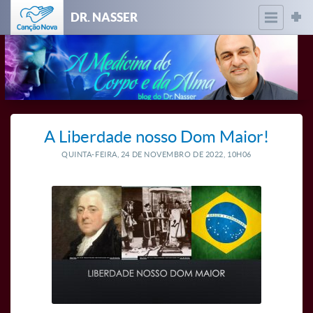
DR. NASSER
A Liberdade nosso Dom Maior!
QUINTA-FEIRA, 24
DE
NOVEMBRO
DE
2022, 10H06