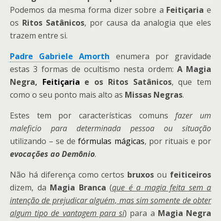
Podemos da mesma forma dizer sobre a
Feitiçaria
e
os
Ritos Satânicos
, por causa da analogia que eles
trazem entre si.
Padre Gabriele Amorth
enumera por gravidade
estas 3 formas de ocultismo nesta ordem:
A Magia
Negra,
Feitiçaria
e os Ritos Satânicos
, que tem
como o seu ponto mais alto as
Missas Negras
.
Estes tem por características comuns
fazer um
maleficio para determinada pessoa ou situação
utilizando – se de
fórmulas mágicas
, por rituais e por
evocações ao Demônio
.
Não há diferença como certos
bruxos
ou
feiticeiros
dizem, da
Magia Branca
(
que é a magia feita sem a
intenção de prejudicar alguém, mas sim somente de obter
algum tipo de vantagem para si
) para a
Magia Negra