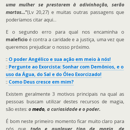
uma mulher se prestarem à adivinhação, serão
mortos…
”
(Lv 20,27) e muitas outras passagens que
poderíamos citar aqui…
E o segundo erro para qual nos encaminha o
maleficio
é contra a caridade e a justiça, uma vez que
queremos prejudicar o nosso próximo.
::
O poder Angélico e sua ação em meio à nós!
::
Pergunte ao Exorcista: Sonhar com Demônios, e o
uso da Água, do Sal e do Óleo Exorcizado!
::
Como Deus cresce em mim?
Existem geralmente 3 motivos principais na qual as
pessoas buscam utilizar destes recursos de magia,
são estes:
o
medo
, a curiosidade e o poder.
É bom neste primeiro momento ficar muito claro para
nós que
todo e qualquer tipo de magia, de