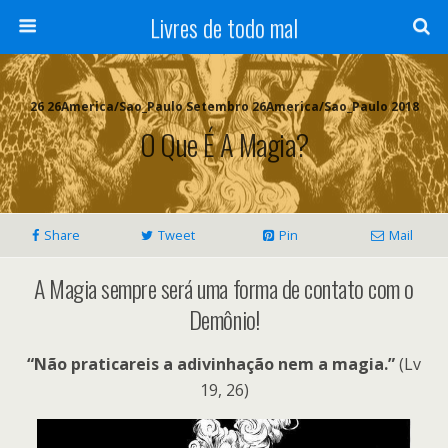
Livres de todo mal
26 26America/Sao_Paulo Setembro 26America/Sao_Paulo 2018
O Que É A Magia?
Share
Tweet
Pin
Mail
A Magia sempre será uma forma de contato com o
Demônio!
“Não praticareis a adivinhação nem a magia.”
(Lv
19, 26)