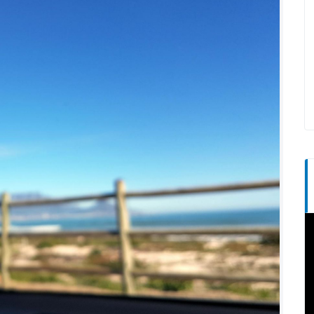
T
d
v