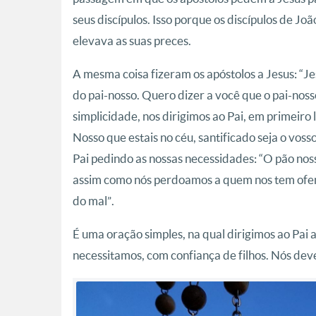
seus discípulos. Isso porque os discípulos de J
elevava as suas preces.
A mesma coisa fizeram os apóstolos a Jesus: “Je
do pai-nosso. Quero dizer a você que o pai-nos
simplicidade, nos dirigimos ao Pai, em primeiro l
Nosso que estais no céu, santificado seja o voss
Pai pedindo as nossas necessidades: “O pão noss
assim como nós perdoamos a quem nos tem ofendi
do mal”.
É uma oração simples, na qual dirigimos ao Pai a
necessitamos, com confiança de filhos. Nós de