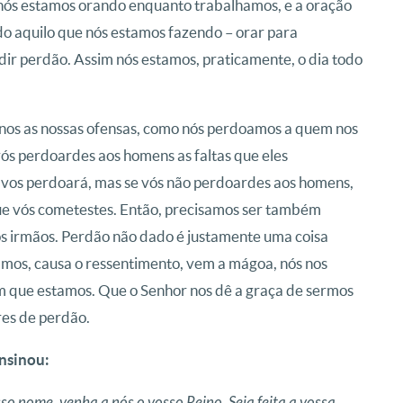
e nós estamos orando enquanto trabalhamos, e a oração
udo aquilo que nós estamos fazendo – orar para
edir perdão. Assim nós estamos, praticamente, o dia todo
-nos as nossas ofensas, como nós perdoamos a quem nos
 vós perdoardes aos homens as faltas que eles
vos perdoará, mas se vós não perdoardes aos homens,
ue vós cometestes. Então, precisamos ser também
s irmãos. Perdão não dado é justamente uma coisa
amos, causa o ressentimento, vem a mágoa, nós nos
que estamos. Que o Senhor nos dê a graça de sermos
es de perdão.
ensinou:
osso nome, venha a nós o vosso Reino.
Seja feita a vossa