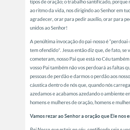
tipos de oração; o trabalho santificado, porqu
ao ritmo da vida, nos dirigindo ao Senhor em t
agradecer, orar para pedir auxílio, orar para p
unidos ao Senhor!
A penúltima invocação do pai-nosso é “perdoai
tem ofendido”. Jesus então diz que, de fato, se
cometeram, nosso Pai que está no Céu também 
vosso Pai também não vos perdoará as faltas q
pessoas de perdão e darmos o perdão aos nosso
cáustica dentro de nós que, quando nós carreg
azedamos e acabamos azedando o ambiente em 
homens e mulheres de oração, homens e mulher
Vamos rezar ao Senhor a oração que Ele nos 
Pai Nosso que estais no céu, santificado seja o v