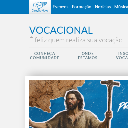
Eventos
Formação
Notícias
Músic
VOCACIONAL
É feliz quem realiza sua vocação
CONHEÇA
ONDE
INS
COMUNIDADE
ESTAMOS
VOCA