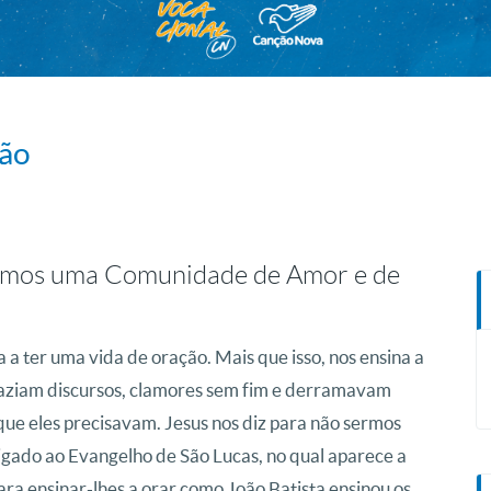
ção
ermos uma Comunidade de Amor e de
a ter uma vida de oração. Mais que isso, nos ensina a
faziam discursos, clamores sem fim e derramavam
que eles precisavam. Jesus nos diz para não sermos
ligado ao Evangelho de São Lucas, no qual aparece a
a ensinar-lhes a orar como João Batista ensinou os