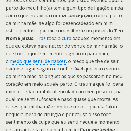
Se todos estes sentimentos que estou vivendo após o
parto do meu filho(a) tem algum tipo de ligação ainda
com o que eu vivi na
minha concepção
, com o parto
da minha mãe, se algo foi desencadeado em mim,
estou pedindo que me cure e liberte no poder do
Teu
Nome Jesus
.
Traz toda a cura
daquele momento em
que eu estava para nascer do ventre da minha mãe, o
que todo aquele momento significou para mim,
o
medo que senti de nascer
, o medo que tive de sair
daquele lugar seguro e confortável que era o ventre
da minha mãe; as angustias que se passaram no meu
coração em meio aquele parto. O trauma que foi para
mim o cordão umbilical enrolado ao meu pescoço, na
qual me senti sufocada e nasci quase que morta. As
dores que minha mãe sentiu e tudo o que ela falou
naquela mesa de cirurgia e por causa disso todo
sentimento de culpa que eu senti naquele momento,
de causar tanta dor à minha mãe!
Cura-me Senhor