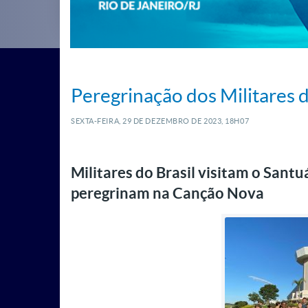
Peregrinação dos Militares 
SEXTA-FEIRA, 29
DE
DEZEMBRO
DE
2023, 18H07
Militares do Brasil visitam o Santu
peregrinam na Canção Nova