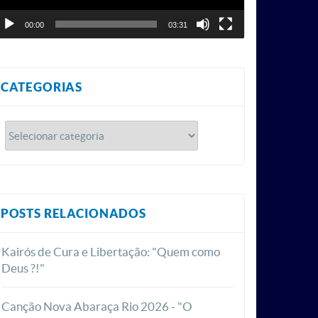
00:00
03:31
CATEGORIAS
POSTS RELACIONADOS
Kairós de Cura e Libertação: "Quem como
Deus ?!"
Canção Nova Abaraça Rio 2026 - "O