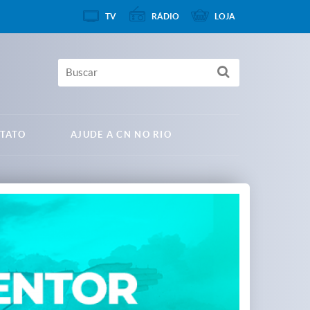
TV
RÁDIO
LOJA
TATO
AJUDE A CN NO RIO