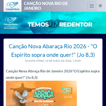
CANÇÃO NOVA RIO DE
JANEIRO
Canção Nova Abaraça Rio 2026 - "O
Espírito sopra onde quer!" (Jo 8,3)
QUINTA-FEIRA, 14
DE
MAIO
DE
2026, 17H49
Canção Nova Abraça Rio de Janeiro 2026
“O Espírito sopra
onde quer!” (Jo 8,3)