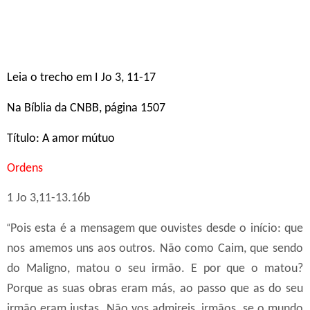
Leia o trecho em I Jo 3, 11-17
Na Bíblia da CNBB, página 1507
Título: A amor mútuo
Ordens
1 Jo 3,11-13.16b
“
Pois esta é a mensagem que ouvistes desde o início: que
nos amemos uns aos outros. Não como Caim, que sendo
do Maligno, matou o seu irmão. E por que o matou?
Porque as suas obras eram más, ao passo que as do seu
irmão eram justas.
Não
vos admireis, irmãos, se o mundo