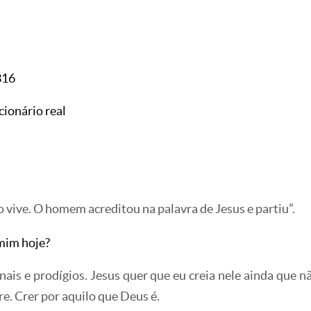
316
ncionário real
ho vive. O homem acreditou na palavra de Jesus e partiu”.
mim hoje?
nais e prodígios. Jesus quer que eu creia nele ainda que nã
e. Crer por aquilo que Deus é.