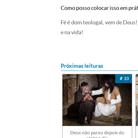
Como posso colocar isso em prát
Fé é dom teologal, vem de Deus! 
e na vida!
Próximas leituras
33
Deus não parou depois do