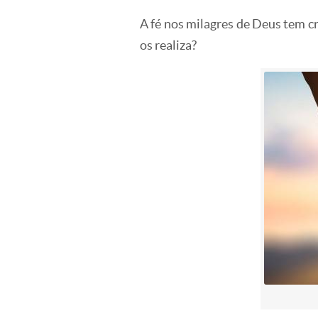
A fé nos milagres de Deus tem c
os realiza?