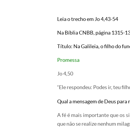
Leia o trecho em Jo 4,43-54
Na Bíblia CNBB, página 1315-1
Título: Na Galileia, o filho do fu
Promessa
Jo 4,50
Ele respondeu: Podes ir, teu fil
“
Qual a mensagem de Deus para 
A fé é mais importante que os si
que não se realize nenhum milagr