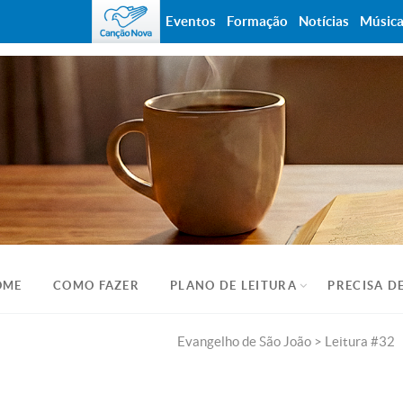
Eventos
Formação
Notícias
Músic
DIÁRIO ESPIRITUAL
OME
COMO FAZER
PLANO DE LEITURA
PRECISA D
Evangelho de São João
> Leitura #32