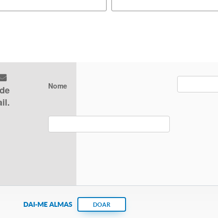
Nome
 de
il.
DAI-ME ALMAS
DOAR