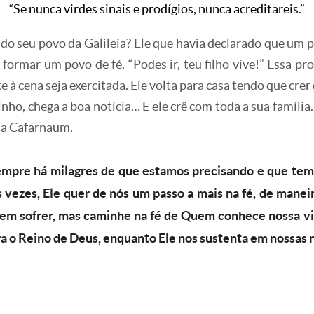
Se nunca virdes sinais e prodígios, nunca acreditareis.”
“
 do seu povo da Galileia? Ele que havia declarado que um 
 formar um povo de fé. “Podes ir, teu filho vive!” Essa p
à cena seja exercitada. Ele volta para casa tendo que crer 
nho, chega a boa notícia… E ele crê com toda a sua família.
u a Cafarnaum.
empre há milagres de que estamos precisando e que tem
 vezes, Ele quer de nós um passo a mais na fé, de manei
zem sofrer, mas caminhe na fé de Quem conhece nossa v
ra o Reino de Deus, enquanto Ele nos sustenta em nossas 