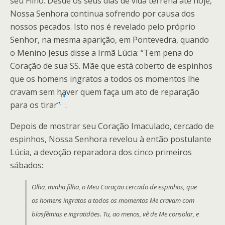
seu Filho. Desde os seus dias de vida terrena até hoje,
Nossa Senhora continua sofrendo por causa dos
nossos pecados. Isto nos é revelado pelo próprio
Senhor, na mesma aparição, em Pontevedra, quando
o Menino Jesus disse a Irmã Lúcia: “Tem pena do
Coração de sua SS. Mãe que está coberto de espinhos
que os homens ingratos a todos os momentos lhe
cravam sem haver quem faça um ato de reparação
14
para os tirar”
.
Depois de mostrar seu Coração Imaculado, cercado de
espinhos, Nossa Senhora revelou à então postulante
Lúcia, a devoção reparadora dos cinco primeiros
sábados:
Olha, minha filha, o Meu Coração cercado de espinhos, que
os homens ingratos a todos os momentos Me cravam com
blasfêmias e ingratidões. Tu, ao menos, vê de Me consolar, e