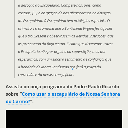
a devoção do Escapulário. Compete-nos, pois, como
cristãos, […] a obrigação de nos afervorarmos na devoção
do Escapulário. O Escapulário tem privilégios especiais. O
primeiro é a promessa que a Santíssima Virgem fez àqueles
que o trouxessem e observassem as devidas instruções, que
os preservaria do fogo eterno. E claro que deveremos trazer
o Escapulário não por orgulho ou superstição, mas por
esperarmos, com um sincero sentimento de confiança, que
a bondade de Maria Santíssima nos fará a graça da
8
.
conversão e da perseverança fina
l
Assista ou ouça programa do Padre Paulo Ricardo
sobre “
Como usar o escapulário de Nossa Senhora
do Carmo?
”: