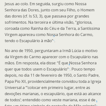
Jesus ao colo. Em seguida, surgiu como Nossa
Senhora das Dores, junto com seu Filho, o Homem
das dores (cf. Is 53, 3), que passava por grandes
sofrimentos. Na terceira e última visão, “gloriosa,
coroada como Rainha do Céu e da Terra, a Santíssima
Virgem apareceu como Nossa Senhora do Carmo,
3
tendo o Escapulário à mão”
.
No ano de 1950, perguntaram a Irmã Lúcia o motivo
da Virgem do Carmo aparecer com o Escapulário nas
mãos. Em resposta, ela disse: “É que Nossa Senhora
4
quer que todos usem o Escapulário”
. Pouco tempo
depois, no dia 11 de fevereiro de 1950, o Santo Padre,
Papa Pio XII, providencialmente convidou toda a Igreja
Universal a “’colocar em primeiro lugar, entre as
devoções marianas, o escapulário, que está ao alcance
de todos’; entendido como veste mariana, esse é de
5
fato um ótimo símbolo da proteção da Mãe celeste”
.