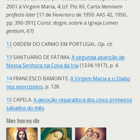
2001 à Virgem Maria, 4; (cf. Pio XII, Carta
Neminem
profecto later
[11 de Fevereiro de 1950: AAS 42, 1950,
pp. 390-391]; Const. dogm. sobre a Igreja
Lumen
gentium
, 67)
12
ORDEM DO CARMO EM PORTUGAL.
Op. cit.
13
SANTUÁRIO DE FÁTIMA.
A segunda aparição de
Nossa Senhora na Cova da Iria
(13.06.1917), p. 4.
14
FRANCESCO BAMONTE.
A Virgem Maria e o Diabo
nos exorcismos
, p. 128.
15
CAPELA.
A devoção reparadora dos cinco primeiros
sábados do mês
.
More from my site