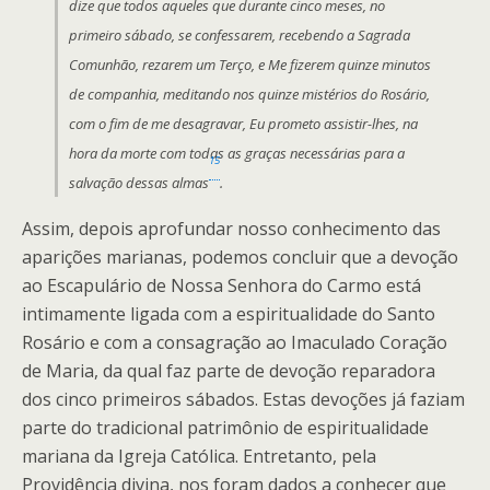
dize que todos aqueles que durante cinco meses, no
primeiro sábado, se confessarem, recebendo a Sagrada
Comunhão, rezarem um Terço, e Me fizerem quinze minutos
de companhia, meditando nos quinze mistérios do Rosário,
com o fim de me desagravar, Eu prometo assistir-lhes, na
hora da morte com todas as graças necessárias para a
15
salvação dessas almas
.
Assim, depois aprofundar nosso conhecimento das
aparições marianas, podemos concluir que a devoção
ao Escapulário de Nossa Senhora do Carmo está
intimamente ligada com a espiritualidade do Santo
Rosário e com a consagração ao Imaculado Coração
de Maria, da qual faz parte de devoção reparadora
dos cinco primeiros sábados. Estas devoções já faziam
parte do tradicional patrimônio de espiritualidade
mariana da Igreja Católica. Entretanto, pela
Providência divina, nos foram dados a conhecer que