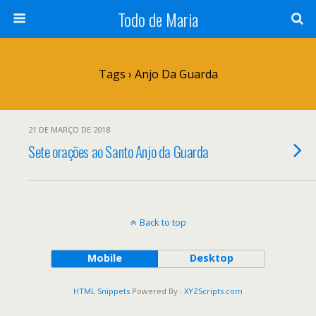
Todo de Maria
Tags › Anjo Da Guarda
21 DE MARÇO DE 2018
Sete orações ao Santo Anjo da Guarda
Back to top
Mobile
Desktop
HTML Snippets
Powered By :
XYZScripts.com