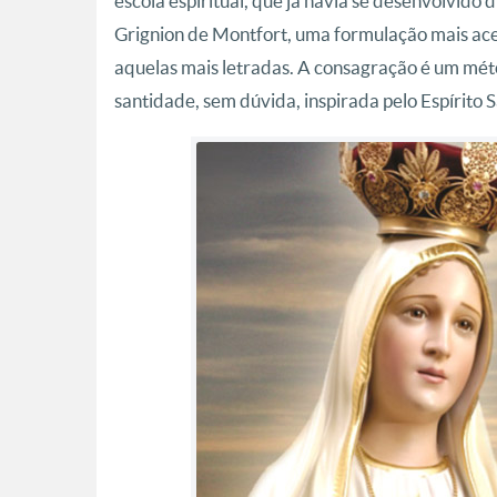
escola espiritual, que já havia se desenvolvido
Grignion de Montfort, uma formulação mais aces
aquelas mais letradas. A consagração é um mét
santidade, sem dúvida, inspirada pelo Espírito 
Liturgia Diária
TV Canção Nova