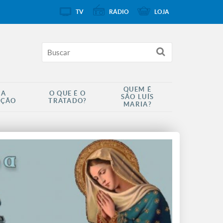
TV
RÁDIO
LOJA
QUEM É
 A
O QUE É O
SÃO LUÍS
AÇÃO
TRATADO?
MARIA?