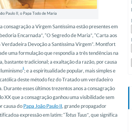
ão Paulo II, o Papa Todo de Maria
da consagração a Virgem Santíssima estão presentes em
Sabedoria Encarnada”, “O Segredo de Maria”, “Carta aos
a Verdadeira Devoção a Santíssima Virgem”. Montfort
idade uma formulação que respondia a três tendências na
ca, bastante tradicional; a exaltação da razão, por causa
1
 Iluminismo
; e a espiritualidade popular, mais simples e
 católica deste método fez do Tratado um verdadeiro
ja. Durante esses últimos trezentos anos a consagração
culo XX que a consagração ganhou uma visibilidade sem
or causa do
Papa João Paulo II
, grande propagador
ificado a expressão em latim: “
”, que significa
Totus Tuus