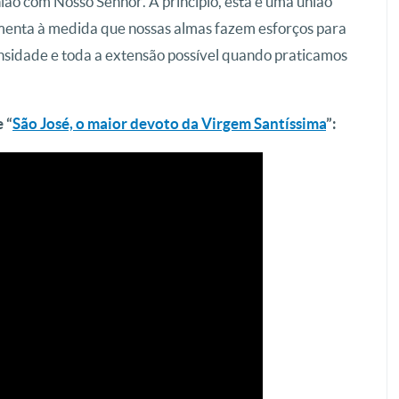
ão com Nosso Senhor. A princípio, esta é uma união
umenta à medida que nossas almas fazem esforços para
tensidade e toda a extensão possível quando praticamos
 “
São José, o maior devoto da Virgem Santíssima
”
: