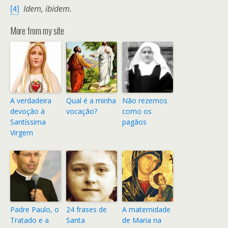
Idem, ibidem.
[4]
More from my site
A verdadeira
Qual é a minha
Não rezemos
devoção à
vocação?
como os
Santíssima
pagãos
Virgem
Padre Paulo, o
24 frases de
A maternidade
Tratado e a
Santa
de Maria na