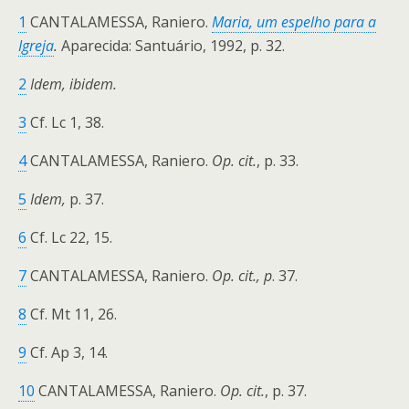
1
CANTALAMESSA, Raniero.
Maria, um espelho para a
Igreja
.
Aparecida: Santuário, 1992, p. 32.
2
Idem, ibidem.
3
Cf. Lc 1, 38.
4
CANTALAMESSA, Raniero.
Op. cit.
, p. 33.
5
Idem,
p. 37.
6
Cf. Lc 22, 15.
7
CANTALAMESSA, Raniero.
Op. cit.,
p
. 37.
8
Cf. Mt 11, 26.
9
Cf. Ap 3, 14.
10
CANTALAMESSA, Raniero.
Op. cit.
, p. 37.