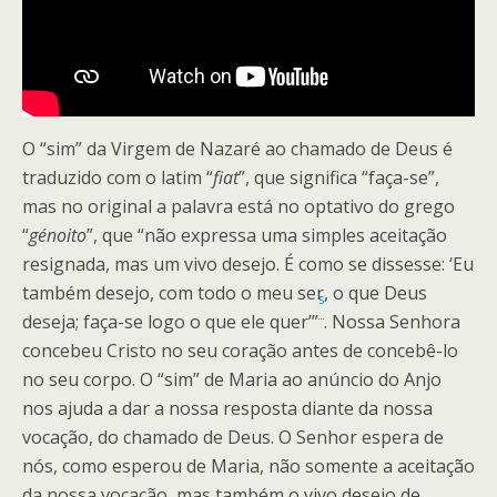
O “sim” da Virgem de Nazaré ao chamado de Deus é
traduzido com o latim “
fiat
”, que significa “faça-se”,
mas no original a palavra está no optativo do grego
“
génoito
”, que “não expressa uma simples aceitação
resignada, mas um vivo desejo. É como se dissesse: ‘Eu
também desejo, com todo o meu ser, o que Deus
5
deseja; faça-se logo o que ele quer’”
. Nossa Senhora
concebeu Cristo no seu coração antes de concebê-lo
no seu corpo. O “sim” de Maria ao anúncio do Anjo
nos ajuda a dar a nossa resposta diante da nossa
vocação, do chamado de Deus. O Senhor espera de
nós, como esperou de Maria, não somente a aceitação
da nossa vocação, mas também o vivo desejo de