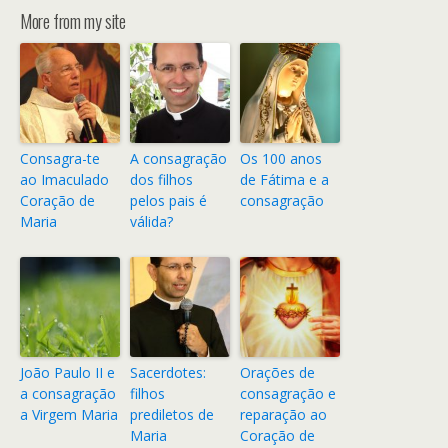
More from my site
Consagra-te
A consagração
Os 100 anos
ao Imaculado
dos filhos
de Fátima e a
Coração de
pelos pais é
consagração
Maria
válida?
João Paulo II e
Sacerdotes:
Orações de
a consagração
filhos
consagração e
a Virgem Maria
prediletos de
reparação ao
Maria
Coração de