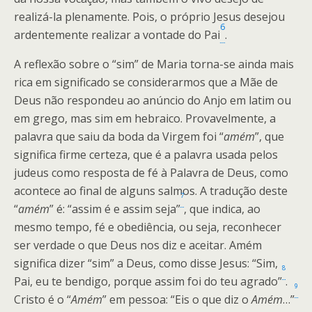
realizá-la plenamente. Pois, o próprio Jesus desejou
6
ardentemente realizar a vontade do Pai
.
A reflexão sobre o “sim” de Maria torna-se ainda mais
rica em significado se considerarmos que a Mãe de
Deus não respondeu ao anúncio do Anjo em latim ou
em grego, mas sim em hebraico. Provavelmente, a
palavra que saiu da boda da Virgem foi “
amém
”, que
significa firme certeza, que é a palavra usada pelos
judeus como resposta de fé à Palavra de Deus, como
acontece ao final de alguns salmos. A tradução deste
7
“
amém
” é: “assim é e assim seja”
, que indica, ao
mesmo tempo, fé e obediência, ou seja, reconhecer
ser verdade o que Deus nos diz e aceitar. Amém
significa dizer “sim” a Deus, como disse Jesus: “Sim,
8
Pai, eu te bendigo, porque assim foi do teu agrado”
.
9
Cristo é o “
Amém
” em pessoa: “Eis o que diz o
Amém
…”