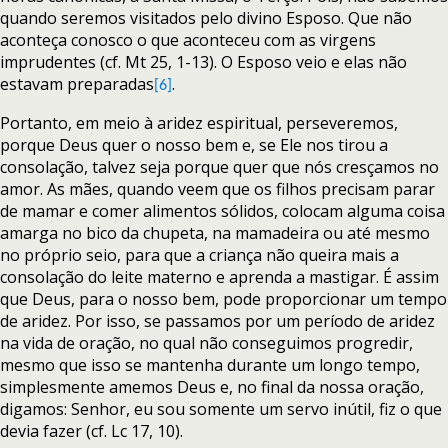
quando seremos visitados pelo divino Esposo. Que não
aconteça conosco o que aconteceu com as virgens
imprudentes (cf. Mt 25, 1-13). O Esposo veio e elas não
estavam preparadas
.
[6]
Portanto, em meio à aridez espiritual, perseveremos,
porque Deus quer o nosso bem e, se Ele nos tirou a
consolação, talvez seja porque quer que nós cresçamos no
amor. As mães, quando veem que os filhos precisam parar
de mamar e comer alimentos sólidos, colocam alguma coisa
amarga no bico da chupeta, na mamadeira ou até mesmo
no próprio seio, para que a criança não queira mais a
consolação do leite materno e aprenda a mastigar. É assim
que Deus, para o nosso bem, pode proporcionar um tempo
de aridez. Por isso, se passamos por um período de aridez
na vida de oração, no qual não conseguimos progredir,
mesmo que isso se mantenha durante um longo tempo,
simplesmente amemos Deus e, no final da nossa oração,
digamos: Senhor, eu sou somente um servo inútil, fiz o que
devia fazer (cf. Lc 17, 10).