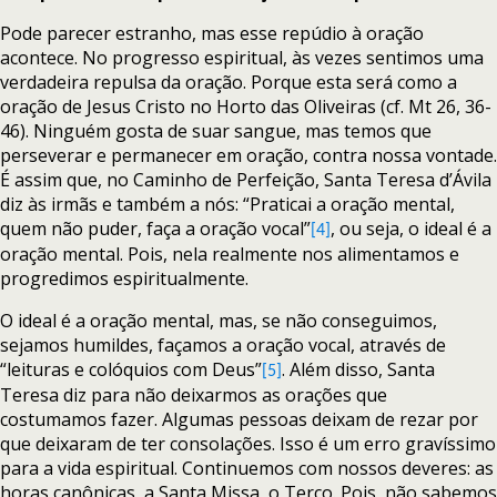
Pode parecer estranho, mas esse repúdio à oração
acontece. No progresso espiritual, às vezes sentimos uma
verdadeira repulsa da oração. Porque esta será como a
oração de Jesus Cristo no Horto das Oliveiras (cf. Mt 26, 36-
46). Ninguém gosta de suar sangue, mas temos que
perseverar e permanecer em oração, contra nossa vontade.
É assim que, no Caminho de Perfeição, Santa Teresa d’Ávila
diz às irmãs e também a nós: “Praticai a oração mental,
quem não puder, faça a oração vocal”
, ou seja, o ideal é a
[4]
oração mental. Pois, nela realmente nos alimentamos e
progredimos espiritualmente.
O ideal é a oração mental, mas, se não conseguimos,
sejamos humildes, façamos a oração vocal, através de
“leituras e colóquios com Deus”
. Além disso, Santa
[5]
Teresa diz para não deixarmos as orações que
costumamos fazer. Algumas pessoas deixam de rezar por
que deixaram de ter consolações. Isso é um erro gravíssimo
para a vida espiritual. Continuemos com nossos deveres: as
horas canônicas, a Santa Missa, o Terço. Pois, não sabemos