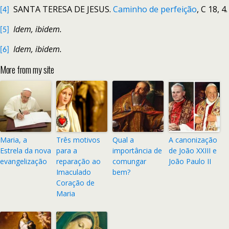
SANTA TERESA DE JESUS.
Caminho de perfeição
, C 18, 4.
[4]
Idem, ibidem.
[5]
Idem, ibidem.
[6]
More from my site
Maria, a
Três motivos
Qual a
A canonização
Estrela da nova
para a
importância de
de João XXIII e
evangelização
reparação ao
comungar
João Paulo II
Imaculado
bem?
Coração de
Maria