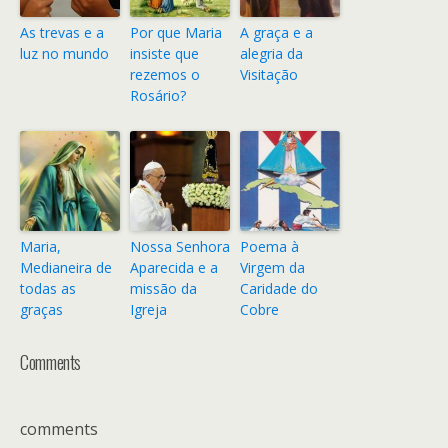
As trevas e a
Por que Maria
A graça e a
luz no mundo
insiste que
alegria da
rezemos o
Visitação
Rosário?
Maria,
Nossa Senhora
Poema à
Medianeira de
Aparecida e a
Virgem da
todas as
missão da
Caridade do
graças
Igreja
Cobre
Comments
comments