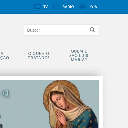
TV
RÁDIO
LOJA
QUEM É
 A
O QUE É O
SÃO LUÍS
AÇÃO
TRATADO?
MARIA?