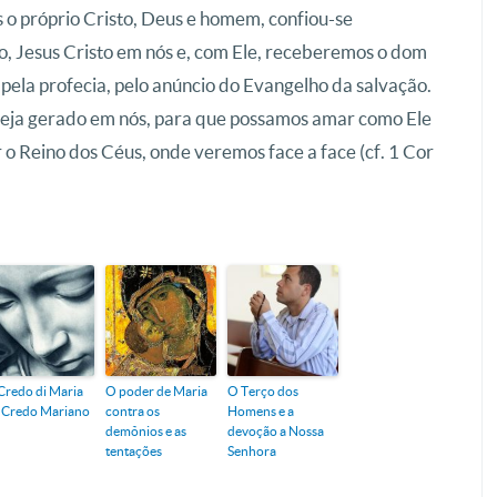
 o próprio Cristo, Deus e homem, confiou-se
to, Jesus Cristo em nós e, com Ele, receberemos o dom
pela profecia, pelo anúncio do Evangelho da salvação.
seja gerado em nós, para que possamos amar como Ele
r o Reino dos Céus, onde veremos face a face (cf. 1 Cor
Credo di Maria
O poder de Maria
O Terço dos
 Credo Mariano
contra os
Homens e a
demônios e as
devoção a Nossa
tentações
Senhora