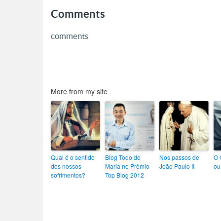
Comments
comments
More from my site
Qual é o sentido
Blog Todo de
Nos passos de
O 
dos nossos
Maria no Prêmio
João Paulo II
ou
sofrimentos?
Top Blog 2012