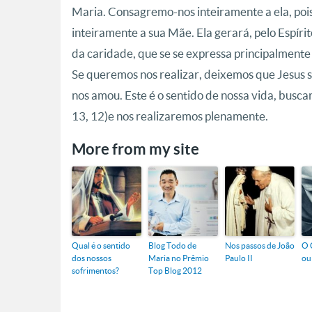
Maria. Consagremo-nos inteiramente a ela, pois
inteiramente a sua Mãe. Ela gerará, pelo Espíri
da caridade, que se se expressa principalmente 
Se queremos nos realizar, deixemos que Jesus 
nos amou. Este é o sentido de nossa vida, busca
13, 12) e nos realizaremos plenamente.
More from my site
Qual é o sentido
Blog Todo de
Nos passos de João
O 
dos nossos
Maria no Prêmio
Paulo II
ou
sofrimentos?
Top Blog 2012