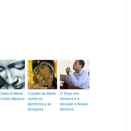
Credo di Maria
O poder de Maria
O Terço dos
 Credo Mariano
contra os
Homens e a
demônios e as
devoção a Nossa
tentações
Senhora