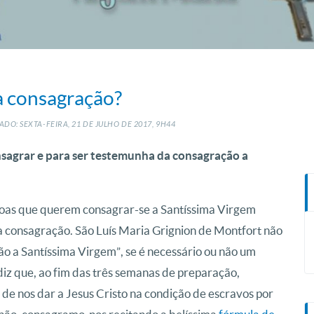
 a consagração?
DO: SEXTA-FEIRA, 21
DE
JULHO
DE
2017, 9H44
nsagrar e para ser testemunha da consagração a
soas que querem consagrar-se a Santíssima Virgem
a consagração. São Luís Maria Grignion de Montfort não
ão a Santíssima Virgem”, se é necessário ou não um
diz que, ao fim das três semanas de preparação,
e nos dar a Jesus Cristo na condição de escravos por