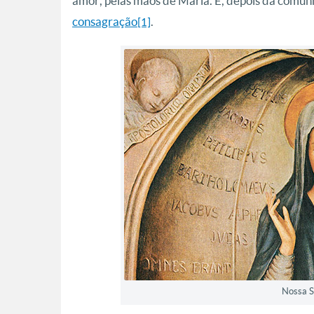
amor, pelas mãos de Maria. E, depois da comun
consagração
.
[1]
Nossa S