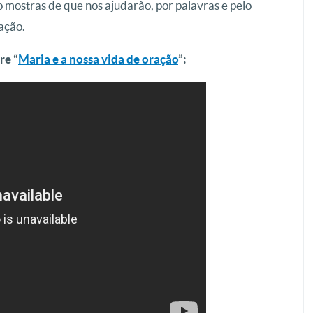
o mostras de que nos ajudarão, por palavras e pelo
ação.
re “
Maria e a nossa vida de oração
”: