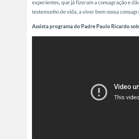
experientes, que já fizeram a consagração e dã
testemunho de vida, a viver bem nossa consagr
Assista programa do Padre Paulo Ricardo sob