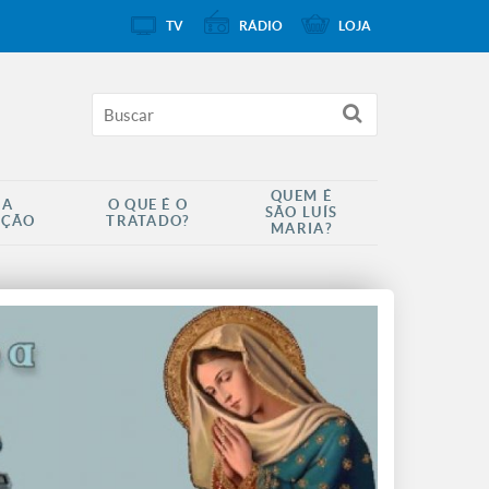
TV
RÁDIO
LOJA
QUEM É
 A
O QUE É O
SÃO LUÍS
AÇÃO
TRATADO?
MARIA?