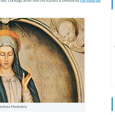
hão, consagramo-nos recitando a belíssima
fórmula de
CN Plus
enhora Mediadora