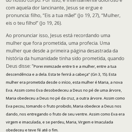
do nosso corpo. Por isso, é intensamente doloroso e
com aquela dor lancinante, Jesus se ergue e
pronuncia: filho, “Eis a tua mãe!” (Jo 19, 27), “Mulher,
eis o teu filho!” (Jo 19, 26).
Ao pronunciar isso, Jesus está recordando uma
mulher que fora prometida, uma profecia. Uma
mulher que desde a primeira página desastrada da
história da humanidade tinha sido prometida, quando
Deus disse: “
Porei inimizade entre ti e a mulher, entre a tua
descendência e a dela. Esta te ferirá a cabeça” (Gn 3, 15). Esta
mulher era prometida desde o início, esta mulher é Maria, a nova
Eva. Assim como Eva desobedeceu a Deus no pé de uma árvore,
Maria obedeceu a Deus no pé da cruz, a outra árvore. Assim como
Eva pecou, tomando o fruto proibido, Maria obedece a Deus nos
dando, nos entregando o fruto de seu ventre. Assim como Eva era
virgem e imaculada, e se perdeu, Maria, Virgem e Imaculada
obedeceu e teve fé até o fim.