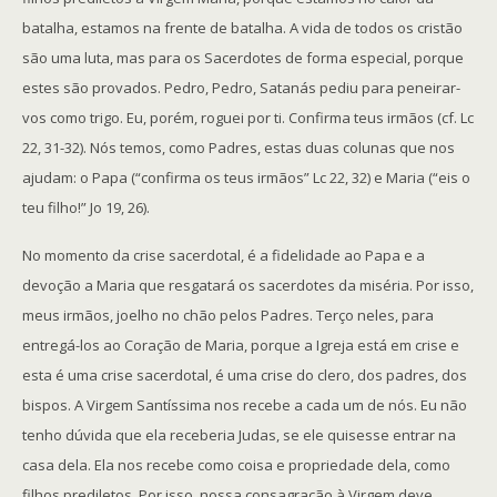
batalha, estamos na frente de batalha. A vida de todos os cristão
são uma luta, mas para os Sacerdotes de forma especial, porque
estes são provados. Pedro, Pedro, Satanás pediu para peneirar-
vos como trigo. Eu, porém, roguei por ti. Confirma teus irmãos (cf. Lc
22, 31-32). Nós temos, como Padres, estas duas colunas que nos
ajudam: o Papa (“confirma os teus irmãos” Lc 22, 32) e Maria (“eis o
teu filho!” Jo 19, 26).
No momento da crise sacerdotal, é a fidelidade ao Papa e a
devoção a Maria que resgatará os sacerdotes da miséria. Por isso,
meus irmãos, joelho no chão pelos Padres. Terço neles, para
entregá-los ao Coração de Maria, porque a Igreja está em crise e
esta é uma crise sacerdotal, é uma crise do clero, dos padres, dos
bispos. A Virgem Santíssima nos recebe a cada um de nós. Eu não
tenho dúvida que ela receberia Judas, se ele quisesse entrar na
casa dela. Ela nos recebe como coisa e propriedade dela, como
filhos prediletos. Por isso, nossa consagração à Virgem deve