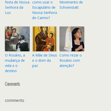
festa de Nossa
como usar o
Movimento de
Senhora da
Escapulário de
Schoenstatt
Luz
Nossa Senhora
do Carmo?
O Rosário, a
A Mãe de Deus
Como rezar o
mudança de
e o dom da
Rosário com
vida e o
paz
atenção?
destino
Comments
comments