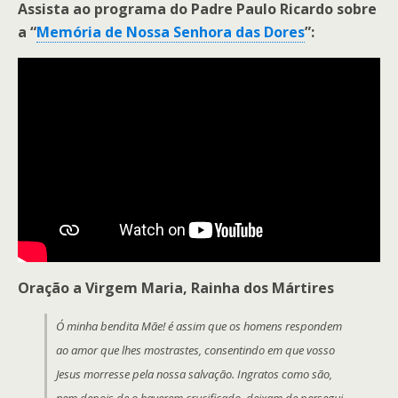
Assista ao programa do Padre Paulo Ricardo sobre
a “
Memória de Nossa Senhora das Dores
”:
Oração a Virgem Maria, Rainha dos Mártires
Ó minha bendita Mãe! é assim que os homens respondem
ao amor que lhes mostrastes, consentindo em que vosso
Jesus morresse pela nossa salvação. Ingratos como são,
nem depois de o haverem crucificado, deixam de persegui-