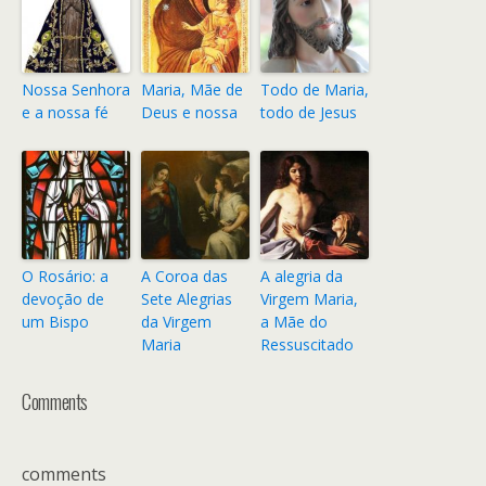
Nossa Senhora
Maria, Mãe de
Todo de Maria,
e a nossa fé
Deus e nossa
todo de Jesus
O Rosário: a
A Coroa das
A alegria da
devoção de
Sete Alegrias
Virgem Maria,
um Bispo
da Virgem
a Mãe do
Maria
Ressuscitado
Comments
comments