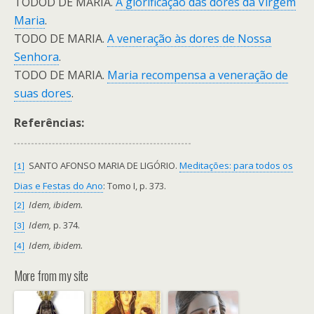
TODOD DE MARIA.
A glorificação das dores da Virgem
Maria
.
TODO DE MARIA.
A veneração às dores de Nossa
Senhora
.
TODO DE MARIA.
Maria recompensa a veneração de
suas dores
.
Referências:
SANTO AFONSO MARIA DE LIGÓRIO.
Meditações: para todos os
[1]
Dias e Festas do Ano
: Tomo I, p. 373.
Idem, ibidem.
[2]
Idem,
p. 374.
[3]
Idem, ibidem.
[4]
More from my site