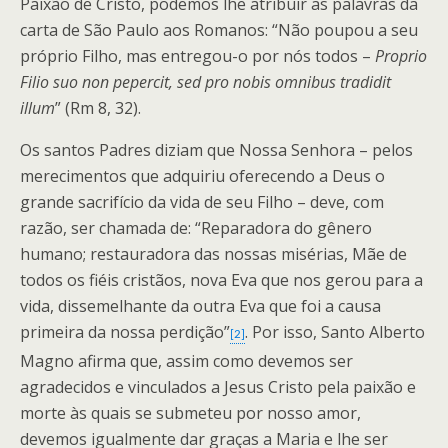
Paixão de Cristo, podemos lhe atribuir as palavras da
carta de São Paulo aos Romanos: “Não poupou a seu
próprio Filho, mas entregou-o por nós todos –
Proprio
Filio suo non pepercit, sed pro nobis omnibus tradidit
illum
” (Rm 8, 32).
Os santos Padres diziam que Nossa Senhora – pelos
merecimentos que adquiriu oferecendo a Deus o
grande sacrifício da vida de seu Filho – deve, com
razão, ser chamada de: “Reparadora do gênero
humano; restauradora das nossas misérias, Mãe de
todos os fiéis cristãos, nova Eva que nos gerou para a
vida, dissemelhante da outra Eva que foi a causa
primeira da nossa perdição”
. Por isso, Santo Alberto
[2]
Magno afirma que, assim como devemos ser
agradecidos e vinculados a Jesus Cristo pela paixão e
morte às quais se submeteu por nosso amor,
devemos igualmente dar graças a Maria e lhe ser