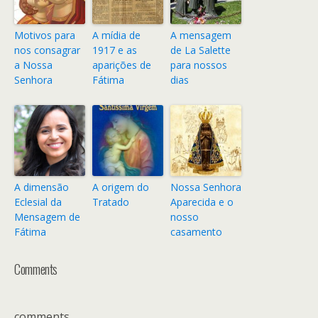
Motivos para
A mídia de
A mensagem
nos consagrar
1917 e as
de La Salette
a Nossa
aparições de
para nossos
Senhora
Fátima
dias
A dimensão
A origem do
Nossa Senhora
Eclesial da
Tratado
Aparecida e o
Mensagem de
nosso
Fátima
casamento
Comments
comments