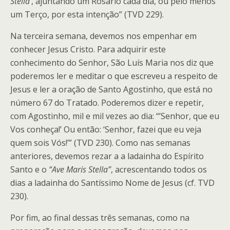
Stella’
, ajuntando um Rosário cada dia, ou pelo menos
um Terço, por esta intenção” (TVD 229).
Na terceira semana, devemos nos empenhar em
conhecer Jesus Cristo. Para adquirir este
conhecimento do Senhor, São Luís Maria nos diz que
poderemos ler e meditar o que escreveu a respeito de
Jesus e ler a oração de Santo Agostinho, que está no
número 67 do Tratado. Poderemos dizer e repetir,
com Agostinho, mil e mil vezes ao dia: “’Senhor, que eu
Vos conheça!’ Ou então: ‘Senhor, fazei que eu veja
quem sois Vós!’” (TVD 230). Como nas semanas
anteriores, devemos rezar a a ladainha do Espírito
Santo e o
“Ave Maris Stella”
, acrescentando todos os
dias a ladainha do Santíssimo Nome de Jesus (cf. TVD
230).
Por fim, ao final dessas três semanas, como na