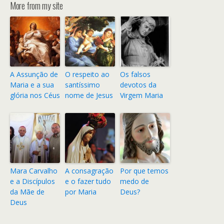
More from my site
A Assunção de
O respeito ao
Os falsos
Maria e a sua
santíssimo
devotos da
glória nos Céus
nome de Jesus
Virgem Maria
Mara Carvalho
A consagração
Por que temos
e a Discípulos
e o fazer tudo
medo de
da Mãe de
por Maria
Deus?
Deus