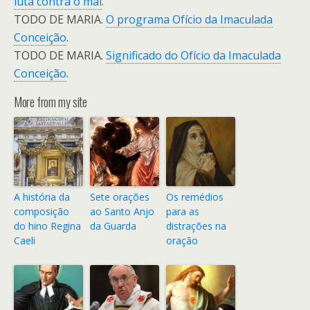
luta contra o mal
.
TODO DE MARIA.
O programa Ofício da Imaculada
Conceição
.
TODO DE MARIA.
Significado do Ofício da Imaculada
Conceição
.
More from my site
A história da
Sete orações
Os remédios
composição
ao Santo Anjo
para as
do hino Regina
da Guarda
distrações na
Caeli
oração