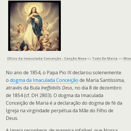
Ofício da Imaculada Conceição - Canção Nova
by
Todo De Maria
on
Mix
No ano de 1854, o Papa Pio IX declarou solenemente
o
dogma da Imaculada Conceição
de Maria Santíssima,
através da Bula
Ineffabilis Deus
, no dia 8 de dezembro
de 1854 (cf. DH 2803). O dogma da Imaculada
Conceição de Maria é a declaração do dogma de fé da
Igreja na virgindade perpétua da Mãe do Filho de
Deus.
A Igreja reconhece, de maneira infalível, que Nossa