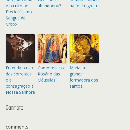
e o culto ao
abandonou?
na fé da Igreja
Preciosíssimo
Sangue de
Cristo
Entenda o uso
Como rezar o
Maria, a
das correntes
Rosário das
grande
e a
Cláusulas?
formadora dos
consagração a
santos
Nossa Senhora
Comments
comments