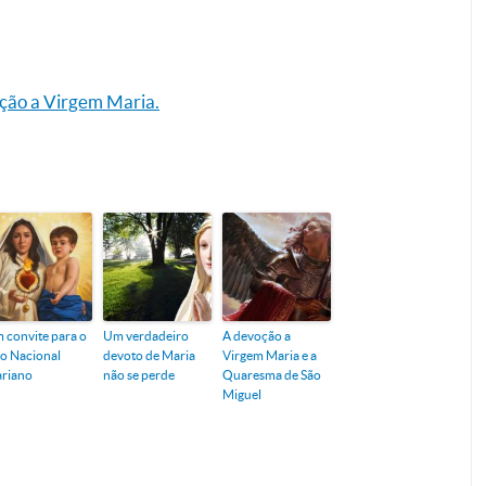
ção a Virgem Maria.
 convite para o
Um verdadeiro
A devoção a
o Nacional
devoto de Maria
Virgem Maria e a
riano
não se perde
Quaresma de São
Miguel