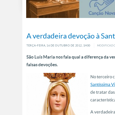
A verdadeira devoção à San
TERÇA-FEIRA, 16
DE
OUTUBRO
DE
2012, 1H00
MODIFICADO
São Luís Maria nos fala qual a diferença da v
falsas devoções.
No terceiro c
Santíssima V
de tratar da
característi
A verdadeira