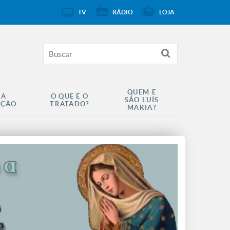
TV
RÁDIO
LOJA
QUEM É
 A
O QUE É O
SÃO LUÍS
AÇÃO
TRATADO?
MARIA?