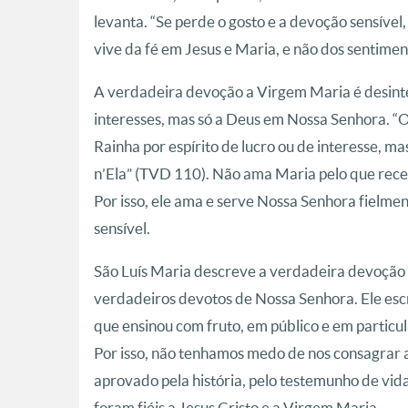
levanta. “Se perde o gosto e a devoção sensível,
vive da fé em Jesus e Maria, e não dos sentime
A verdadeira devoção a Virgem Maria é desinter
interesses, mas só a Deus em Nossa Senhora. “
Rainha por espírito de lucro ou de interesse, 
n’Ela” (TVD 110). Não ama Maria pelo que rece
Por isso, ele ama e serve Nossa Senhora fielmen
sensível.
São Luís Maria descreve a verdadeira devoção
verdadeiros devotos de Nossa Senhora. Ele escre
que ensinou com fruto, em público e em particul
Por isso, não tenhamos medo de nos consagrar a
aprovado pela história, pelo testemunho de vid
foram fiéis a Jesus Cristo e a Virgem Maria.