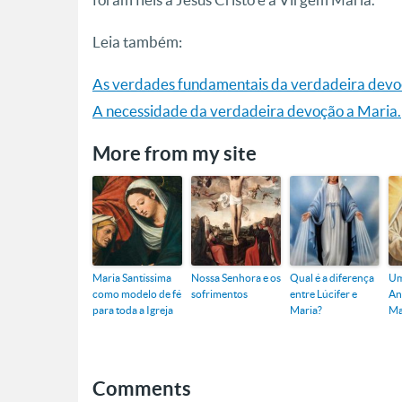
Leia também:
As verdades fundamentais da verdadeira devo
A necessidade da verdadeira devoção a Maria.
More from my site
Maria Santíssima
Nossa Senhora e os
Qual é a diferença
Um
como modelo de fé
sofrimentos
entre Lúcifer e
An
para toda a Igreja
Maria?
Ma
Comments