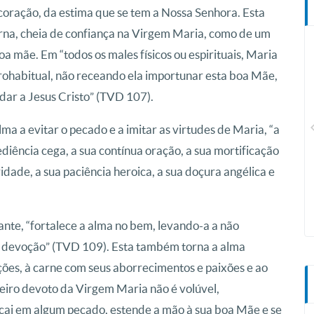
 coração, da estima que se tem a Nossa Senhora. Esta
rna, cheia de confiança na Virgem Maria, como de um
boa mãe. Em “todos os males físicos ou espirituais, Maria
ro habitual, não receando ela importunar esta boa Mãe,
ar a Jesus Cristo” (TVD 107).
CN Plus
ma a evitar o pecado e a imitar as virtudes de Maria, “a
ediência cega, a sua contínua oração, a sua mortificação
ridade, a sua paciência heroica, a sua doçura angélica e
nte, “fortalece a alma no bem, levando-a a não
e devoção” (TVD 109). Esta também torna a alma
ões, à carne com seus aborrecimentos e paixões e ao
eiro devoto da Virgem Maria não é volúvel,
 cai em algum pecado, estende a mão à sua boa Mãe e se