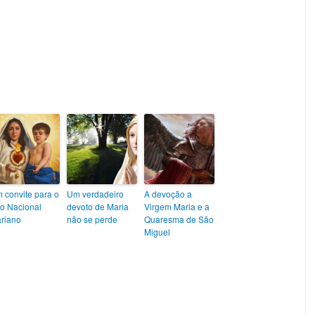
 convite para o
Um verdadeiro
A devoção a
o Nacional
devoto de Maria
Virgem Maria e a
riano
não se perde
Quaresma de São
Miguel