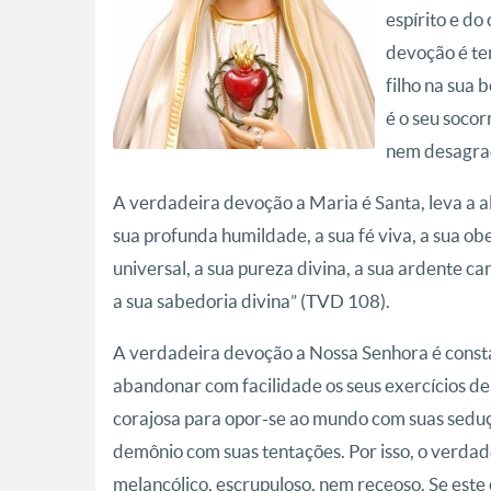
espírito e do
devoção é te
filho na sua 
é o seu socor
nem desagrad
A verdadeira devoção a Maria é Santa, leva a al
sua profunda humildade, a sua fé viva, a sua ob
universal, a sua pureza divina, a sua ardente ca
a sua sabedoria divina” (TVD 108).
A verdadeira devoção a Nossa Senhora é consta
abandonar com facilidade os seus exercícios d
corajosa para opor-se ao mundo com suas seduç
demônio com suas tentações. Por isso, o verdad
melancólico, escrupuloso, nem receoso. Se este