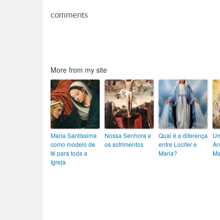
comments
More from my site
Maria Santíssima
Nossa Senhora e
Qual é a diferença
Um
como modelo de
os sofrimentos
entre Lúcifer e
An
fé para toda a
Maria?
Ma
Igreja