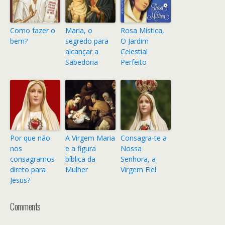
Como fazer o
Maria, o
Rosa Mística,
bem?
segredo para
O Jardim
alcançar a
Celestial
Sabedoria
Perfeito
Por que não
A Virgem Maria
Consagra-te a
nos
e a figura
Nossa
consagramos
bíblica da
Senhora, a
direto para
Mulher
Virgem Fiel
Jesus?
Comments