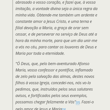
abrasado o vosso coração, e fazei que, à vossa
imitação, a vontade divina seja a única regra da
minha vida. Obtende-me também um ardente e
constante amor a Jesus Cristo, e uma terna e
filial devoção a Maria, a graça de orar sem
cessar, e de perseverar no serviço de Deus até a
hora da minha morte, para que um dia unir-me
a vós no céu, para cantar os louvores de Deus e
Maria por toda a eternidade.
“Ó Deus, que, pelo bem-aventurado Afonso
Maria, vosso confessor e pontífice, inflamado
de zelo pela salvação das almas, destes novos
filhos à vossa Igreja, concedei-nos, nós vo-lo
pedimos, que, instruídos pelos seus salutares
avisos, e fortificados pelos seus exemplos,
possamos chegar felizmente a Vós”
. Fazei-o
[2]
pelo amor de Jesus e Maria
.
[3]