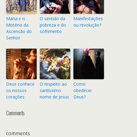
Maria e o
O sentido da
Manifestações
Mistério da
pobreza e do
ou revolução?
Ascensão do
sofrimento
Senhor
Deus conhece
O respeito ao
Como
os nossos
santíssimo
obedecer
corações
nome de Jesus
Deus?
Comments
comments