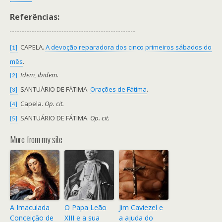
Referências:
CAPELA.
A devoção reparadora dos cinco primeiros sábados do
[1]
mês
.
Idem, ibidem.
[2]
SANTUÁRIO DE FÁTIMA.
Orações de Fátima
.
[3]
Capela.
Op. cit.
[4]
SANTUÁRIO DE FÁTIMA.
Op. cit.
[5]
More from my site
A Imaculada
O Papa Leão
Jim Caviezel e
Conceição de
XIII e a sua
a ajuda do