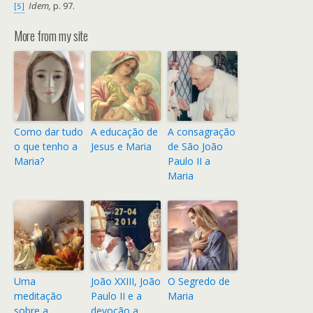
Idem,
p. 97.
[5]
More from my site
Como dar tudo
A educação de
A consagração
o que tenho a
Jesus e Maria
de São João
Maria?
Paulo II a
Maria
Uma
João XXIII, João
O Segredo de
meditação
Paulo II e a
Maria
sobre a
devoção a