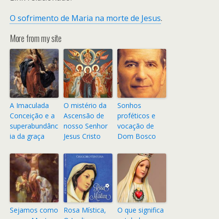
O sofrimento de Maria na morte de Jesus
.
More from my site
A Imaculada
O mistério da
Sonhos
Conceição e a
Ascensão de
proféticos e
superabundânc
nosso Senhor
vocação de
ia da graça
Jesus Cristo
Dom Bosco
Sejamos como
Rosa Mística,
O que significa