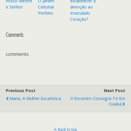
nosso Mestre
O Jardim
estabelecer a
e Senhor
Celestial
devoção ao
Perfeito
Imaculado
Coração?
Comments
comments
Previous Post
Next Post
Maria, A Mulher Eucarística
II Encontro Consagra-Te Em
Cuiabá
Back to top