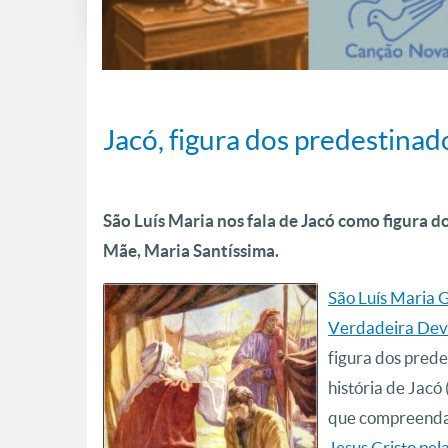
Jacó, figura dos predestinad
São Luís Maria nos fala de Jacó como figura do
Mãe, Maria Santíssima.
São Luís Maria 
Verdadeira Dev
figura dos pred
história de Jacó
que compreendam
Jesus Cristo pe