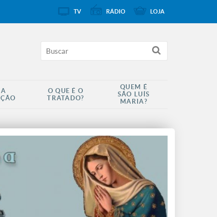
TV
RÁDIO
LOJA
QUEM É
 A
O QUE É O
SÃO LUÍS
AÇÃO
TRATADO?
MARIA?