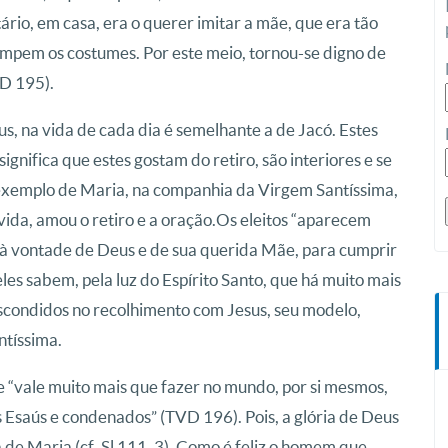
io, em casa, era o querer imitar a mãe, que era tão
ompem os costumes. Por este meio, tornou-se digno de
VD 195).
s, na vida de cada dia é semelhante a de Jacó. Estes
nifica que estes gostam do retiro, são interiores e se
 exemplo de Maria, na companhia da Virgem Santíssima,
a vida, amou o retiro e a oração. Os eleitos “aparecem
à vontade de Deus e de sua querida Mãe, para cumprir
es sabem, pela luz do Espírito Santo, que há muito mais
condidos no recolhimento com Jesus, seu modelo,
ntíssima.
 “vale muito mais que fazer no mundo, por si mesmos,
 Esaús e condenados” (TVD 196). Pois, a glória de Deus
de Maria (cf. Sl 111, 3). Como é feliz o homem que