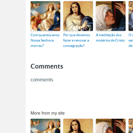
Com quantos anos
Por que devemos
A meditação dos
O 
Nossa Senhora
fazer e renovar a
mistérios de Cristo
sa
morreu?
consagração?
de
Comments
comments
More from my site