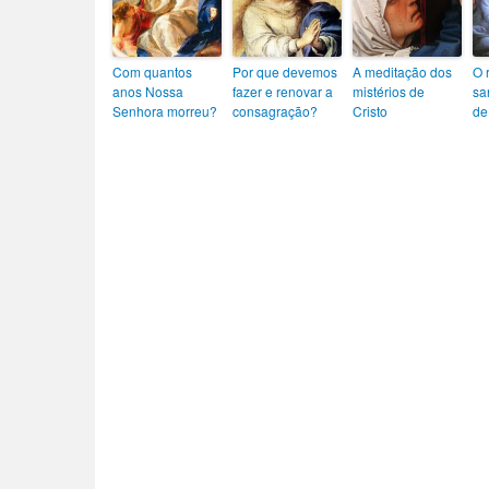
Com quantos
Por que devemos
A meditação dos
O 
anos Nossa
fazer e renovar a
mistérios de
sa
Senhora morreu?
consagração?
Cristo
de