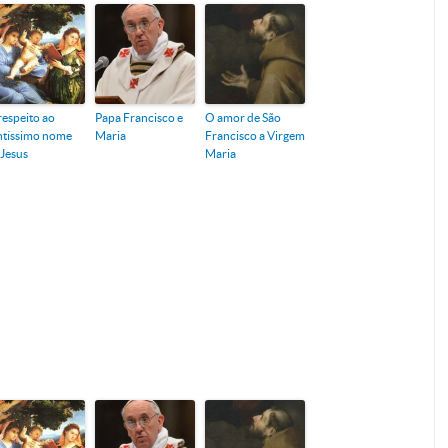
respeito ao
Papa Francisco e
O amor de São
ntíssimo nome
Maria
Francisco a Virgem
 Jesus
Maria