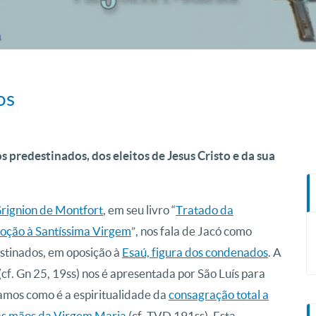
os
s predestinados, dos eleitos de Jesus Cristo e da sua
Grignion de Montfort
, em seu livro “
Tratado da
oção à Santíssima Virgem
”, nos fala de Jacó como
estinados, em oposição à
Esaú, figura dos condenados
. A
 (cf. Gn 25, 19ss) nos é apresentada por São Luís para
os como é a espiritualidade da
consagração total a
las mãos da Virgem Maria
(cf. TVD 191ss). Esta