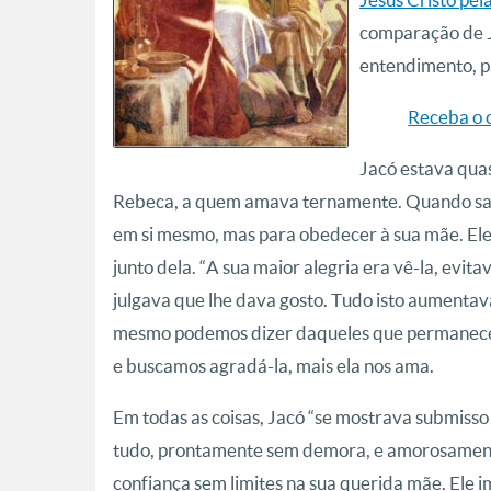
comparação de Ja
entendimento, p
Receba o 
Jacó estava qua
Rebeca, a quem amava ternamente. Quando saía
em si mesmo, mas para obedecer à sua mãe. Ele
junto dela. “A sua maior alegria era vê-la, evit
julgava que lhe dava gosto. Tudo isto aumenta
mesmo podemos dizer daqueles que permanece
e buscamos agradá-la, mais ela nos ama.
Em todas as coisas, Jacó “se mostrava submiss
tudo, prontamente sem demora, e amorosamente
confiança sem limites na sua querida mãe. Ele i