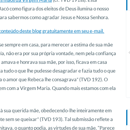
có como figura dos eleitos de Deus ilumina o nosso
ara sabermos como agradar Jesus e Nossa Senhora.
conteúdo deste blog gratuitamente em seu e-mail.
CN Plus
se sempre em casa, para merecer a estima de sua mãe
, não era por sua própria vontade, nem pela confiança
 amava e honrava sua mãe, por isso, ficava em casa
ava tudo o que lhe pudesse desagradar e fazia tudo o que
va o amor que Rebeca lhe consagrava” (TVD 192). O
m com a Virgem Maria. Quando mais estamos com ela
o à sua querida mãe, obedecendo-lhe inteiramente em
 sem se queixar” (TVD 193). Tal submissão reflete a
mitava, o quanto podia, as virtudes de sua mãe. “Parece