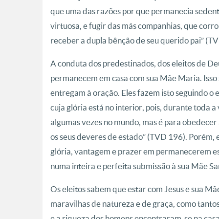
que uma das razões por que permanecia sedentár
virtuosa, e fugir das más companhias, que corr
receber a dupla bênção de seu querido pai” (T
A conduta dos predestinados, dos eleitos de Deu
permanecem em casa com sua Mãe Maria. Isso sig
entregam à oração. Eles fazem isto seguindo o
cuja glória está no interior, pois, durante toda 
algumas vezes no mundo, mas é para obedecer 
os seus deveres de estado” (TVD 196). Porém, el
glória, vantagem e prazer em permanecerem es
numa inteira e perfeita submissão à sua Mãe Sa
Os eleitos sabem que estar com Jesus e sua Mãe
maravilhas de natureza e de graça, como tantos
e a riqueza dos homens encontraram-se na casa 